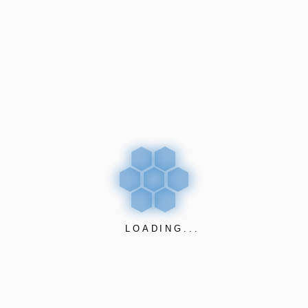
info@nw.com.py
DIRECCIÓN
Casa Central
Tte. Felix Cañete 1622
c/ Pbto. León CP1752
Asunción – Paraguay
UBICACIÓN
LOADING...