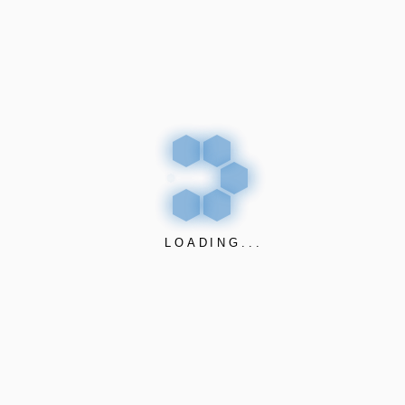
Descripción
Pellentesque habitant morbi tristique senectus et
netus et malesuada fames ac turpis egestas.
Vestibulum tortor quam, feugiat vitae, ultricies eget,
tempor sit amet, ante. Donec eu libero sit amet quam
egestas semper. Aenean ultricies mi vitae est.
Mauris placerat eleifend leo.
LOADING...
Valoraciones
No hay valoraciones aún.