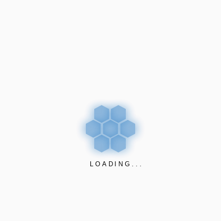
info@nw.com.py
DIRECCIÓN
Casa Central
Tte. Felix Cañete 1622
c/ Pbto. León CP1752
Asunción – Paraguay
UBICACIÓN
LOADING...