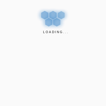
c/ Pbto. León CP1752
Asunción – Paraguay
LOADING...