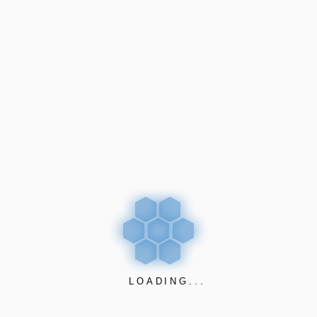
NETWORKERS
+595-21 728.9328
+595-974 624.136
info@nw.com.py
DIRECCIÓN
Casa Central
Tte. Felix Cañete 1622
c/ Pbto. León CP1752
Asunción – Paraguay
LOADING...
UBICACIÓN