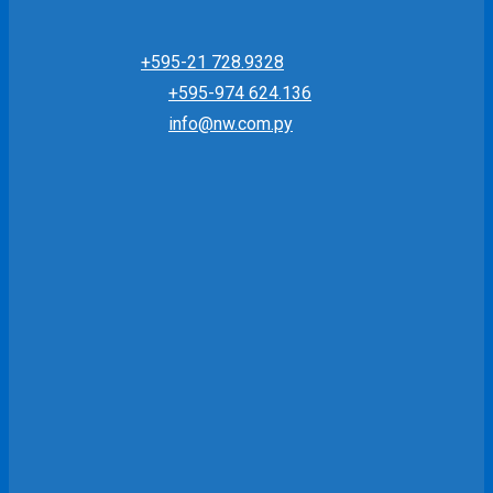
+595-21 728.9328
+595-974 624.136
info@nw.com.py